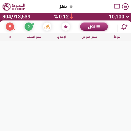
مغلق
304,913,539
0.12 %
10,100
0
0
الكل
شركة
سعر العرض
الإغلاق
سعر الطلب
%